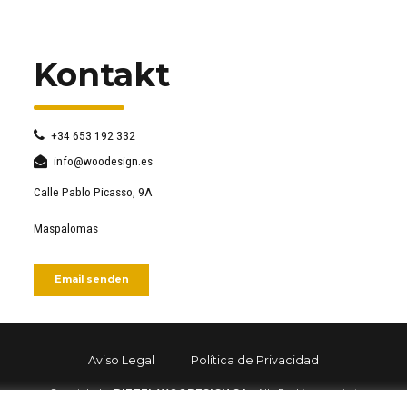
Kontakt
+34 653 192 332
info@woodesign.es
Calle Pablo Picasso, 9A
Maspalomas
Email senden
Aviso Legal
Política de Privacidad
Copyright by
DIETEL WOODESIGN S.L..
Alle Rechte reserviert