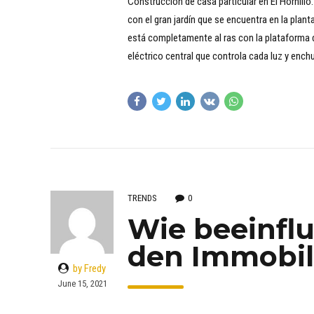
Construcción de casa particular en El Hornillo
con el gran jardín que se encuentra en la plant
está completamente al ras con la plataforma d
eléctrico central que controla cada luz y enchu
TRENDS
0
Wie beeinflu
den Immobil
by Fredy
June 15, 2021