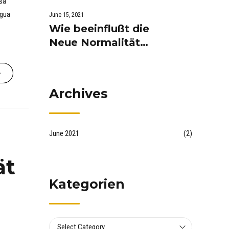
asa
residentiell und
agua
June 15, 2021
touristisch ?
Wie beeinflußt die
Neue Normalität
den
Immobilienmarkt?
Archives
June 2021
(2)
ät
Kategorien
Select Category